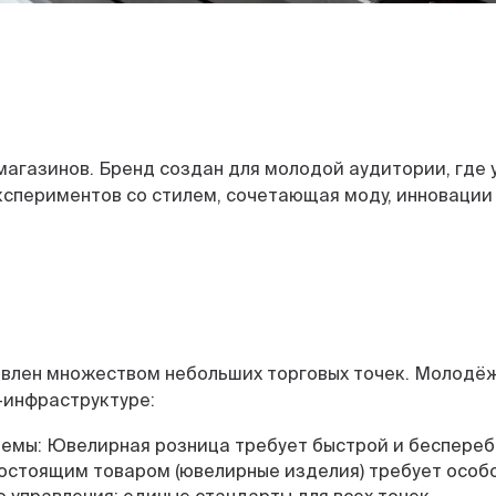
 магазинов. Бренд создан для молодой аудитории, гд
спериментов со стилем, сочетающая моду, инновации 
авлен множеством небольших торговых точек. Молодё
-инфраструктуре:
темы: Ювелирная розница требует быстрой и беспереб
остоящим товаром (ювелирные изделия) требует особог
управления: единые стандарты для всех точек.