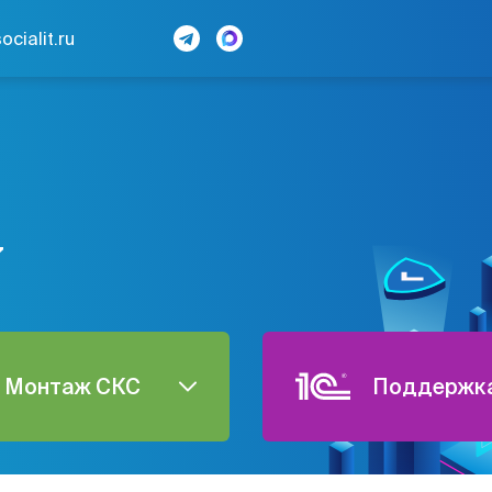
cialit.ru
7
Монтаж СКС
Поддержка