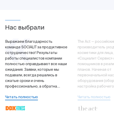
Нас выбрали
Выражаем благодарность
The Act — российски
команде SOCIALIT за продуктивное
производитель ухо
сотрудничество! Результаты
косметики для лица,
работы специалистов компании
«Социалит Сервис» 
полностью оправдывают все наши
помощников в реали
ожидания. Заявки, которые мы
планов. Начиная от
подавали, всегда решались в
первоначальной на
сжатые сроки и очень
оборудования (обор
профессионально, а обратна....
настройка рабочего м
Читать полностью
Читать полностью