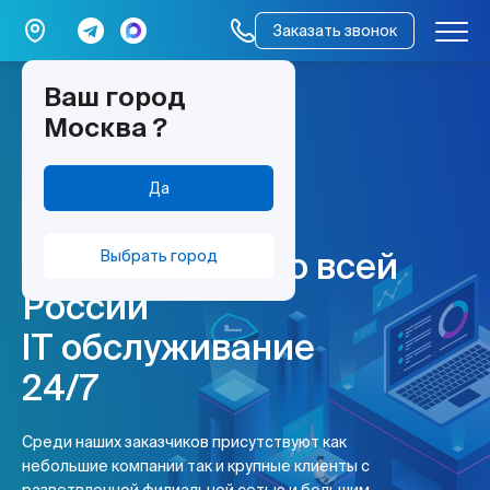
Заказать звонок
Ваш город
мы работаем –
Москва
?
всё работает
Абонентское
Да
обслуживание
компьютеров по всей
Выбрать город
России
IT обслуживание
24/7
Среди наших заказчиков присутствуют как
небольшие компании так и крупные клиенты с