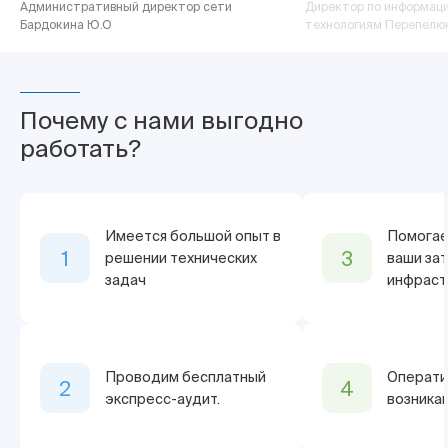
Административный директор сети
Директор по информац
Бардокина Ю.О
технологиям Перепелюк 
Почему с нами выгодно
работать?
Имеется большой опыт в
Помогае
1
3
решении технических
ваши зат
задач
инфраст
Проводим бесплатный
Операти
2
4
экспресс-аудит.
возника