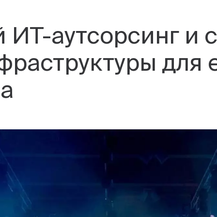
 ИТ-аутсорсинг и 
раструктуры для e
ла