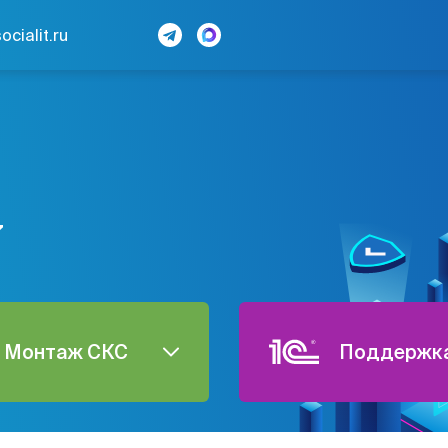
cialit.ru
7
Монтаж СКС
Поддержка