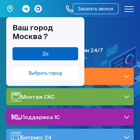
Заказать звонок
Ваш город
мы работаем –
Москва
?
всё работает
ИТ поддержка по всей России 24/7
Да
Выбрать город
IT-поддержка
Монтаж СКС
Поддержка 1C
Битрикс 24