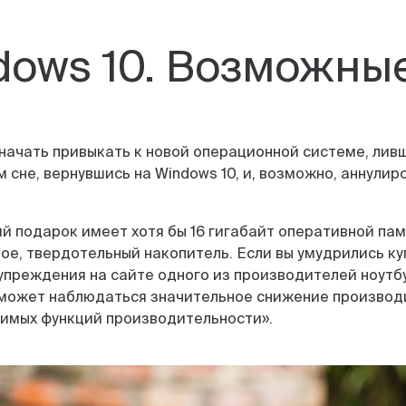
dows 10. Возможны
 начать привыкать к новой операционной системе, лив
м сне, вернувшись на Windows 10, и, возможно, аннулир
ий подарок имеет хотя бы 16 гигабайт оперативной п
ное, твердотельный накопитель. Если вы умудрились к
упреждения на сайте одного из производителей ноутб
 может наблюдаться значительное снижение производи
димых функций производительности».