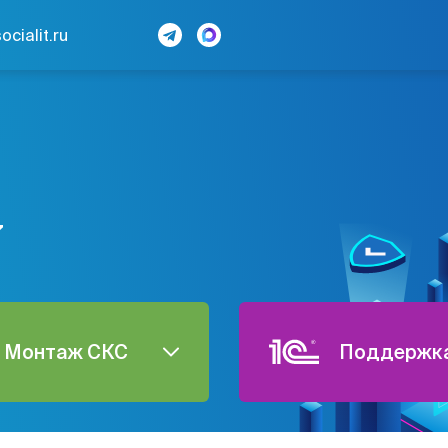
cialit.ru
7
Монтаж СКС
Поддержка