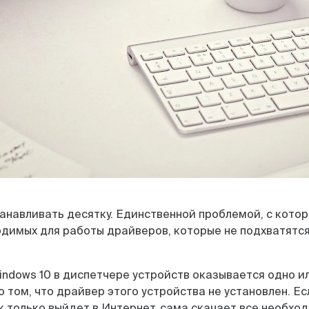
танавливать десятку. Единственной проблемой, с котор
димых для работы драйверов, которые не подхватятся
indows 10 в диспетчере устройств оказывается одно и
 том, что драйвер этого устройства не установлен. Ес
к только выйдет в Интернет, сама скачает все необход