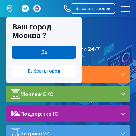
Заказать звонок
Ваш город
мы работаем –
Москва
?
всё работает
ИТ поддержка по всей России 24/7
Да
Выбрать город
IT-поддержка
Монтаж СКС
Поддержка 1C
Битрикс 24