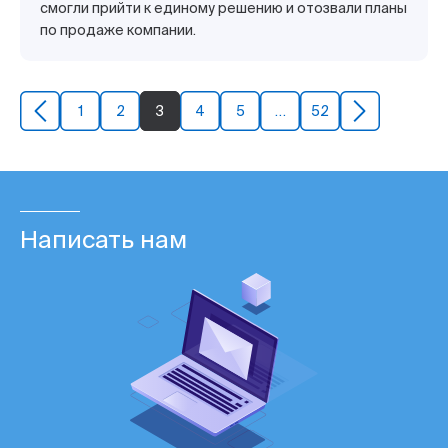
смогли прийти к единому решению и отозвали планы
по продаже компании.
1
2
3
4
5
…
52
Написать нам