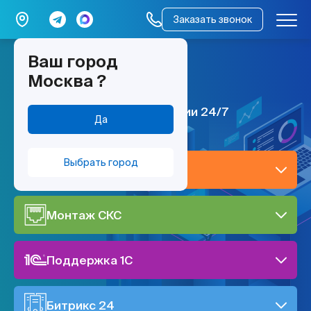
Заказать звонок
Ваш город
мы работаем –
Москва
?
всё работает
ИТ поддержка по всей России 24/7
Да
Выбрать город
IT-поддержка
Монтаж СКС
Поддержка 1C
Битрикс 24