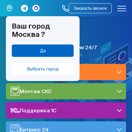
Заказать звонок
Ваш город
мы работаем –
Москва
?
всё работает
ИТ поддержка по всей России 24/7
Да
Выбрать город
IT-поддержка
Монтаж СКС
Поддержка 1C
Битрикс 24