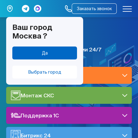
Заказать звонок
Ваш город
мы работаем –
Москва
?
всё работает
ИТ поддержка по всей России 24/7
Да
Выбрать город
IT-поддержка
Монтаж СКС
Поддержка 1C
Битрикс 24