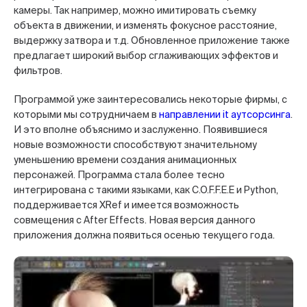
камеры. Так например, можно имитировать съемку
объекта в движении, и изменять фокусное расстояние,
выдержку затвора и т.д. Обновленное приложение также
предлагает широкий выбор сглаживающих эффектов и
фильтров.
Программой уже заинтересовались некоторые фирмы, с
которыми мы сотрудничаем в
направлении it аутсорсинга
.
И это вполне объяснимо и заслуженно. Появившиеся
новые возможности способствуют значительному
уменьшению времени создания анимационных
персонажей. Программа стала более тесно
интегрирована с такими языками, как C.O.F.F.E.E и Python,
поддерживается XRef и имеется возможность
совмещения с After Effects. Новая версия данного
приложения должна появиться осенью текущего года.