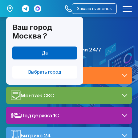
Заказать звонок
Ваш город
мы работаем –
Москва
?
всё работает
ИТ поддержка по всей России 24/7
Да
Выбрать город
IT-поддержка
Монтаж СКС
Поддержка 1C
Битрикс 24