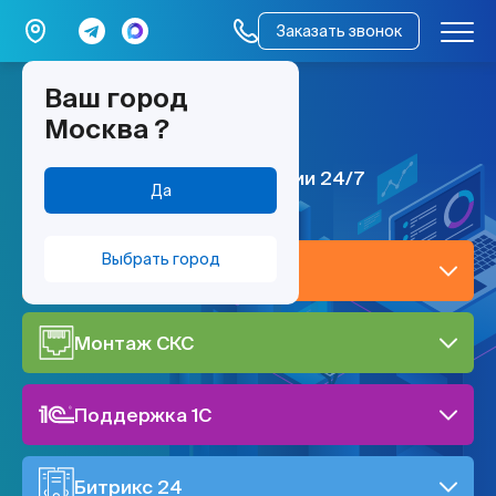
Заказать звонок
Ваш город
мы работаем –
Москва
?
всё работает
ИТ поддержка по всей России 24/7
Да
Выбрать город
IT-поддержка
Монтаж СКС
Поддержка 1C
Битрикс 24