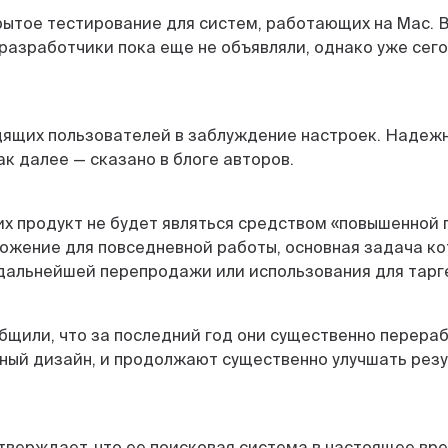
ытое тестирование для систем, работающих на Mac. В
разработчики пока еще не объявляли, однако уже сег
одящих пользователей в заблуждение настроек. Надеж
ак далее — сказано в блоге авторов.
их продукт не будет являться средством «повышенной п
ложение для повседневной работы, основная задача к
 дальнейшей перепродажи или использования для тар
щили, что за последний год они существенно перераб
ный дизайн, и продолжают существенно улучшать резу
утверждает, что ее поисковая система в настоящее в