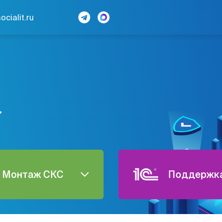
cialit.ru
7
Монтаж СКС
Поддержка